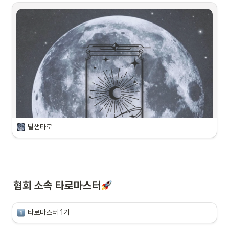
 [민조타로]의 신비로운 타로 세계에 오신 
것을 환영합니다 
 목차
달샘타로
1
.
환영 인사
2
.
민조타로의 경험담
3
.
타로의 세계
4
.
서비스 안내
협회 소속 타로마스터
5
.
예약하기
타로마스터 1기