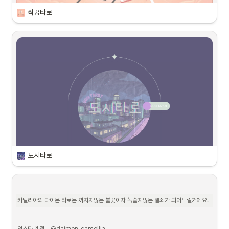
짝꿍타로
 살다가 길을 잃은 기분이 들 때 찾아오세요 , 당신의 짝꿍   
살아가는 동안 다가올 선택의 순간,

알면서도 모르겠는 내 마음,

정말 모르겠는 네 마음,

도시타로
피할 수 있다면 피하고 싶은 것들,

미리 안다면 더 대비하고 싶은 것들,

하나 뿐인 짝꿍에게 이야기 하듯 소통하고 싶어요.

당신의 짝꿍, <짝꿍타로> 입니다.
카멜리아의 다이몬 타로는 꺼지지않는 불꽃이자 녹슬지않는 열쇠가 되어드릴거에요. 
인스타 계정-  @daimon_camellia