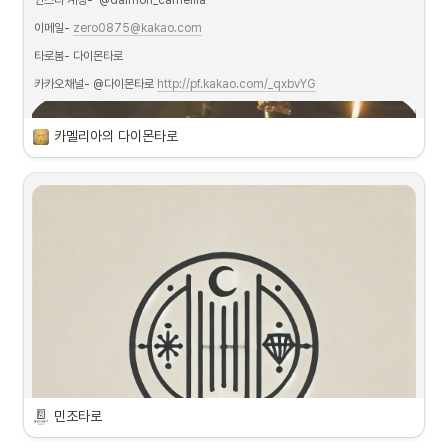
 #짝꿍타로_키워드_많관부                                      
이메일- 
zero0875@kakao.com
  당신의 고민을 함께 나눌, 당신만의 타로친구 
도시타로 
입니다.
#연애운_쫌_함

타로봄- 다이몬타로
#내_마음_뚫어뻥

카카오채널- @다이몬타로 
http://pf.kakao.com/_qxbvYG
#유쾌한_타로

당신의 요즘은 어떤가요.

#빙의_수준_상담

남들에게 말하지 못할 진지한 고민이 있나요.

#가족보다_공감왕

시시콜콜한 이야기를 털어놓을 사람이 필요한가요.

카멜리아의 다이몬타로
#속마음_탈수기
어떤 이야기든 좋아요.

당신의 솔직한 이야기를 들려주세요.

당신의 타로친구가 되어 드릴게요 :)

편하게 말 걸어주세요
  도시타로 상담 링크
도시타로 on Openprofile
https://open.kakao.com/me/dosiTarot
민조타로
  도시타로의 짧은 이야기