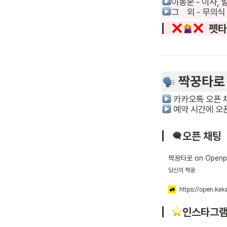
그    외 - 무
  펫
 짝꿍타로 약속 잡
 예약 시간에 오픈 
오픈 채팅
짝꿍타로 on Openpr
당신의 짝꿍
https://open.ka
인스타그