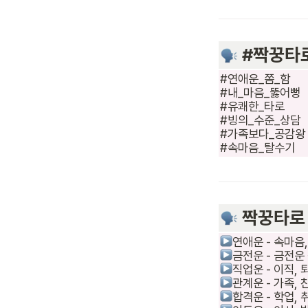
 #짝꿍타로_키워드
#연애운_쫌_함

#내_마음_뚫어뻥

#유쾌한_타로

#빙의_수준_상담

#가족보다_공감왕

#속마음_탈수기
 짝꿍타로 상담영역