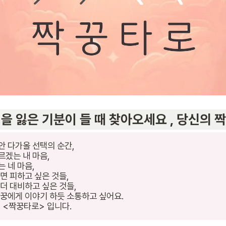
 다가올 선택의 순간,

겠는 내 마음,

 네 마음,

면 피하고 싶은 것들,

더 대비하고 싶은 것들,

꿍에게 이야기 하듯 소통하고 싶어요.

 <짝꿍타로> 입니다.