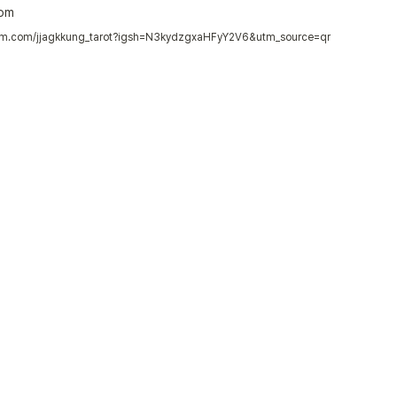
com
ram.com/jjagkkung_tarot?igsh=N3kydzgxaHFyY2V6&utm_source=qr
 안내사항                                     
니다.
 대비하고, 스스로 돌아보고,

위로하는 도구라고 생각해 주세요.

대략적인 질문과 함께 관련된 내용을 알려주시면 더 깊은 상담이 가능합
 타로 예측이 달라질 수 있으며,                                                
리더에 대한 무분별한 비판, 비방은 삼가주시기 바랍니다.

한 타임에 한 명만 진행하며, 한 명 이상 동시 진행은 하지 않습니다.

내담자 분들의 마음의 평안을 위해 최선을 다해 진심을 담아 상담하겠습니